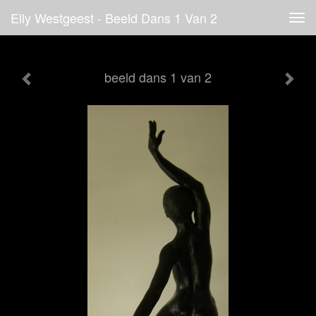
Elly Westgeest - Beeld Dans 1 Van 2
Tog
navi
beeld dans 1 van 2